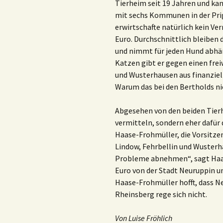
Tierheim seit 19 Jahren und ka
mit sechs Kommunen in der Prign
erwirtschafte natürlich kein Ve
Euro. Durchschnittlich bleiben 
und nimmt für jeden Hund abhän
Katzen gibt er gegen einen fre
und Wusterhausen aus finanzie
Warum das bei den Bertholds nich
Abgesehen von den beiden Tierh
vermitteln, sondern eher dafür
Haase-Frohmüller, die Vorsitze
Lindow, Fehrbellin und Wusterha
Probleme abnehmen“, sagt Haase
Euro von der Stadt Neuruppin u
Haase-Frohmüller hofft, dass Ne
Rheinsberg rege sich nicht.
Von Luise Fröhlich