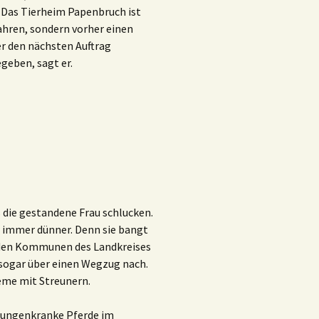
n. Das Tierheim Papenbruch ist
fahren, sondern vorher einen
er den nächsten Auftrag
geben, sagt er.
 die gestandene Frau schlucken.
d immer dünner. Denn sie bangt
n den Kommunen des Landkreises
t sogar über einen Wegzug nach.
eme mit Streunern.
 lungenkranke Pferde im