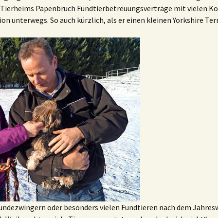
es Tierheims Papenbruch Fundtierbetreuungsverträge mit vielen 
gion unterwegs. So auch kürzlich, als er einen kleinen Yorkshire Ter
Hundezwingern oder besonders vielen Fundtieren nach dem Jahresw