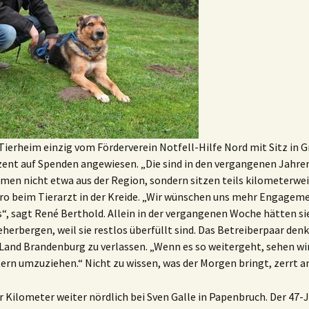
 Tierheim einzig vom Förderverein Notfell-Hilfe Nord mit Sitz in 
ent auf Spenden angewiesen. „Die sind in den vergangenen Jahre
en nicht etwa aus der Region, sondern sitzen teils kilometerwe
o beim Tierarzt in der Kreide. „Wir wünschen uns mehr Engagemen
s“, sagt René Berthold. Allein in der vergangenen Woche hätten 
herbergen, weil sie restlos überfüllt sind. Das Betreiberpaar denk
 Land Brandenburg zu verlassen. „Wenn es so weitergeht, sehen wir
tern umzuziehen.“ Nicht zu wissen, was der Morgen bringt, zerrt an
r Kilometer weiter nördlich bei Sven Galle in Papenbruch. Der 47-J