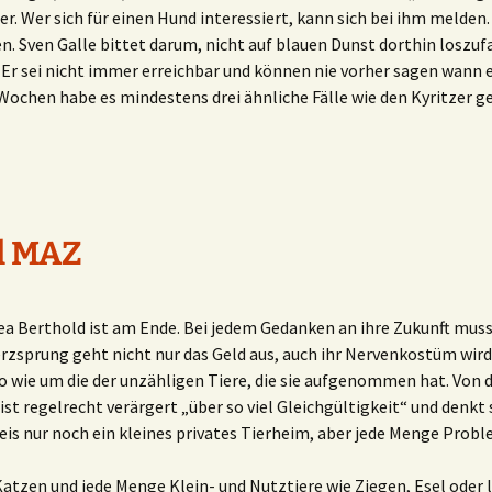
 er. Wer sich für einen Hund interessiert, kann sich bei ihm melde
en. Sven Galle bittet darum, nicht auf blauen Dunst dorthin loszu
 Er sei nicht immer erreichbar und können nie vorher sagen wann 
chen habe es mindestens drei ähnliche Fälle wie den Kyritzer ge
l MAZ
rea Berthold ist am Ende. Bei jedem Gedanken an ihre Zukunft muss
erzsprung geht nicht nur das Geld aus, auch ihr Nervenkostüm wir
o wie um die der unzähligen Tiere, die sie aufgenommen hat. Vo
, ist regelrecht verärgert „über so viel Gleichgültigkeit“ und denk
is nur noch ein kleines privates Tierheim, aber jede Menge Probl
tzen und jede Menge Klein- und Nutztiere wie Ziegen, Esel oder