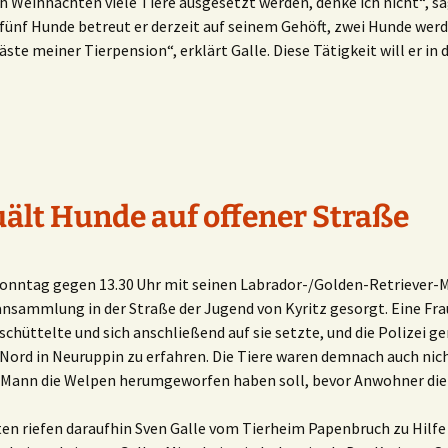
ch Weihnachten viele Tiere ausgesetzt werden, denke ich nicht“, s
 fünf Hunde betreut er derzeit auf seinem Gehöft, zwei Hunde wer
äste meiner Tierpension“, erklärt Galle. Diese Tätigkeit will er i
uält Hunde auf offener Straße
 Sonntag gegen 13.30 Uhr mit seinen Labrador-/Golden-Retriever-
nsammlung in der Straße der Jugend von Kyritz gesorgt. Eine Fra
schüttelte und sich anschließend auf sie setzte, und die Polizei g
 Nord in Neuruppin zu erfahren. Die Tiere waren demnach auch nic
 Mann die Welpen herumgeworfen haben soll, bevor Anwohner die
en riefen daraufhin Sven Galle vom Tierheim Papenbruch zu Hilfe 