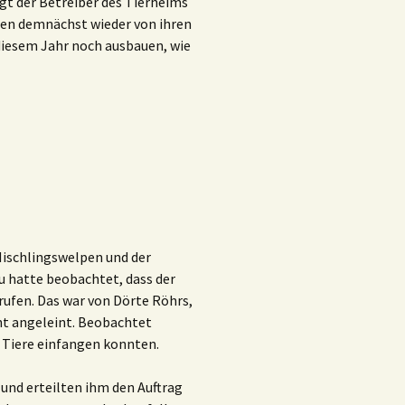
agt der Betreiber des Tierheims
den demnächst wieder von ihren
n diesem Jahr noch ausbauen, wie
Mischlingswelpen und der
u hatte beobachtet, dass der
erufen. Das war von Dörte Röhrs,
ht angeleint. Beobachtet
 Tiere einfangen konnten.
und erteilten ihm den Auftrag