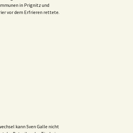
Kommunen in Prignitz und
rier vor dem Erfrieren rettete.
echsel kann Sven Galle nicht