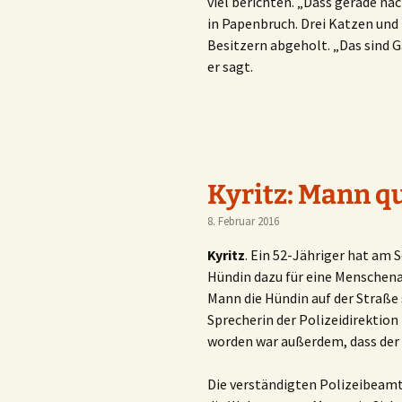
viel berichten. „Dass gerade na
in Papenbruch. Drei Katzen und
Besitzern abgeholt. „Das sind G
er sagt.
Kyritz: Mann q
8. Februar 2016
Kyritz
. Ein 52-Jähriger hat am
Hündin dazu für eine Menschena
Mann die Hündin auf der Straße 
Sprecherin der Polizeidirektion
worden war außerdem, dass der
Die verständigten Polizeibeamt