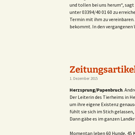
und tollen bei uns herum“, sagt
unter 03394/40 01 60 zu erreich
Termin mit ihm zu vereinbaren.
bekommt. In den vergangenen Wo
Zeitungsartike
1. Dezember 2015
Herzsprung/Papenbruch
. And
Der Leiterin des Tierheims in H
um ihre eigene Existenz genaus
fühlt sie sich im Stich gelassen
Dann gäbe es im ganzen Landkre
Momentan leben 60 Hunde, 45 Ka