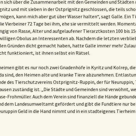
nn sich über die Zusammenarbeit mit den Gemeinden und Städten n
itz und mit sieben in der Ostprignitz geschlossen, die teils schon
rmögen, kann mich aber gut über Wasser halten“, sagt Galle. Ein T
die Vierbeiner 72 Tage bei ihm, ehe sie vermittelt werden. Moment
gig von Rasse, Alter und aufgelaufener Tierarztkosten 100 bis 1
iwilligen Obolus an Interessenten ab. Nachdem die letzten verbli
llen Gründen dicht gemacht haben, hatte Galle immer mehr Zula
t funktioniert, ist ihnen selbst ein Rätsel.
eimen gibt es nur noch zwei Gnadenhöfe in Kyritz und Kolrep, die
 da sind, den Heimen alte und kranke Tiere abzunehmen. Entlastun
nde des Tierschutzvereins Ostprignitz-Ruppin, der für Neuruppin,
usen zuständig ist. „Die Städte und Gemeinden sind verwöhnt, wei
-Frohmüller. Auch dem Verein sind finanziell die Hände gebunden.
nd dem Landesumweltamt gefördert und gibt die Fundtiere nur bei
uruppin Geld in die Hand nimmt und in ein stadteigenes Tierheim 