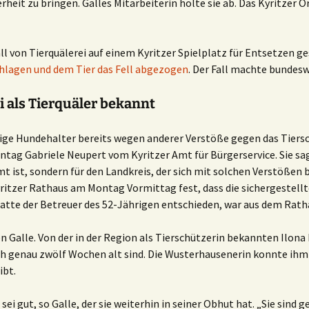
rheit zu bringen. Galles Mitarbeiterin holte sie ab. Das Kyritzer
ll von Tierquälerei auf einem Kyritzer Spielplatz für Entsetzen g
chlagen und dem Tier das Fell abgezogen
. Der Fall machte bundesw
i als Tierquäler bekannt
hrige Hundehalter bereits wegen anderer Verstöße gegen das Tiers
ag Gabriele Neupert vom Kyritzer Amt für Bürgerservice. Sie sagt
mt ist, sondern für den Landkreis, der sich mit solchen Verstößen
ritzer Rathaus am Montag Vormittag fest, dass die sichergestellt
hatte der Betreuer des 52-Jährigen entschieden, war aus dem Rath
 Galle. Von der in der Region als Tierschützerin bekannten Ilon
ch genau zwölf Wochen alt sind. Die Wusterhausenerin konnte ihm 
ibt.
ei gut, so Galle, der sie weiterhin in seiner Obhut hat. „Sie sind 