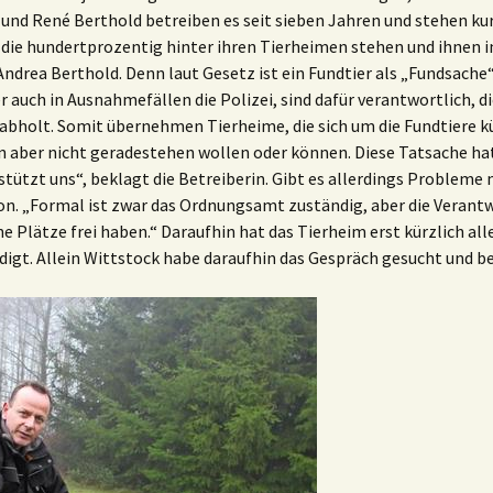
und René Berthold betreiben es seit sieben Jahren und stehen kur
 die hundertprozentig hinter ihren Tierheimen stehen und ihnen 
 Andrea Berthold. Denn laut Gesetz ist ein Fundtier als „Fundsac
 auch in Ausnahmefällen die Polizei, sind dafür verantwortlich, di
er abholt. Somit übernehmen Tierheime, die sich um die Fundtier
n aber nicht geradestehen wollen oder können. Diese Tatsache hat
ützt uns“, beklagt die Betreiberin. Gibt es allerdings Probleme 
efon. „Formal ist zwar das Ordnungsamt zuständig, aber die Verant
e Plätze frei haben.“ Daraufhin hat das Tierheim erst kürzlich al
gt. Allein Wittstock habe daraufhin das Gespräch gesucht und b