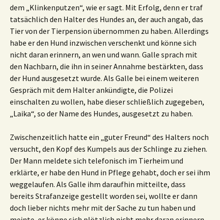
dem „Klinkenputzen“, wie er sagt. Mit Erfolg, denn er traf
tatsächlich den Halter des Hundes an, der auch angab, das
Tier von der Tierpension übernommen zu haben. Allerdings
habe er den Hund inzwischen verschenkt und könne sich
nicht daran erinnern, an wen und wann. Galle sprach mit
den Nachbarn, die ihn in seiner Annahme bestärkten, dass
der Hund ausgesetzt wurde. Als Galle bei einem weiteren
Gespräch mit dem Halter ankündigte, die Polizei
einschalten zu wollen, habe dieser schließlich zugegeben,
„Laika“, so der Name des Hundes, ausgesetzt zu haben.
Zwischenzeitlich hatte ein „guter Freund“ des Halters noch
versucht, den Kopf des Kumpels aus der Schlinge zu ziehen.
Der Mann meldete sich telefonisch im Tierheim und
erklärte, er habe den Hund in Pflege gehabt, doch er sei ihm
weggelaufen. Als Galle ihm daraufhin mitteilte, dass
bereits Strafanzeige gestellt worden sei, wollte er dann
doch lieber nichts mehr mit der Sache zu tun haben und
meinte, er könne sich plötzlich nicht mehr daran erinnern,