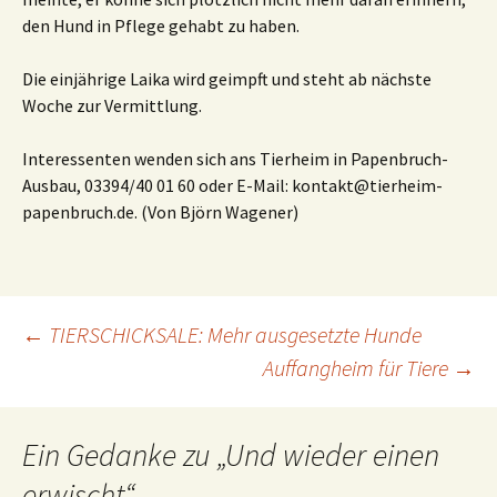
den Hund in Pflege gehabt zu haben.
Die einjährige Laika wird geimpft und steht ab nächste
Woche zur Vermittlung.
Interessenten wenden sich ans Tierheim in Papenbruch-
Ausbau, 03394/40 01 60 oder E-Mail: kontakt@tierheim-
papenbruch.de. (Von Björn Wagener)
Beitragsnavigation
←
TIERSCHICKSALE: Mehr ausgesetzte Hunde
Auffangheim für Tiere
→
Ein Gedanke zu „
Und wieder einen
erwischt
“