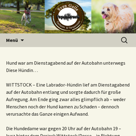
Zum
Inhalt
springen
Suchen
Menü
nach:
Hund war am Dienstagabend auf der Autobahn unterwegs
Diese Hündin…
WITTSTOCK – Eine Labrador-Hündin lief am Dienstagabend
auf der Autobahn entlang und sorgte dadurch für große
Aufregung. Am Ende ging zwar alles glimpflich ab – weder
Menschen noch der Hund kamen zu Schaden – dennoch
verursachte das Ganze einigen Aufwand.
Die Hundedame war gegen 20 Uhr auf der Autobahn 19 –
kurz hinter dem Dreieck Wittstock/Dosse – in Richtung